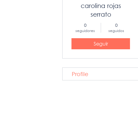
carolina rojas
serrato
0
0
seguidores
seguidos
Seguir
Profile