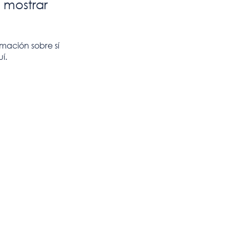
 mostrar
ación sobre sí
í.