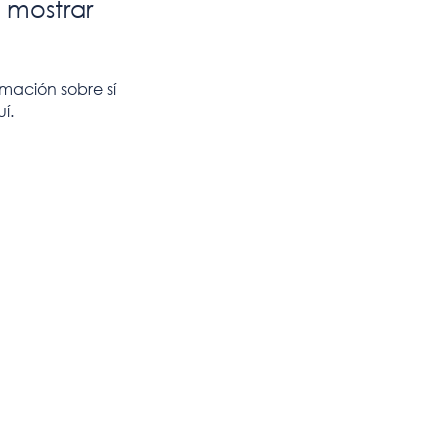
 mostrar
ación sobre sí
í.