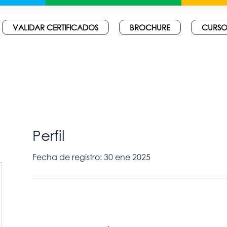
VALIDAR CERTIFICADOS
BROCHURE
CURSO
Perfil
Fecha de registro: 30 ene 2025