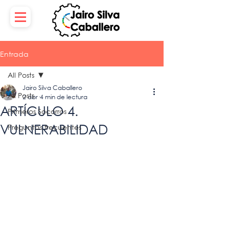
Entrada
All Posts
Jairo Silva Caballero
All Posts
2 abr
4 min de lectura
ARTÍCULO 4.
Primeros Socorros
VULNERABILIDAD
Preguntas frecuentes