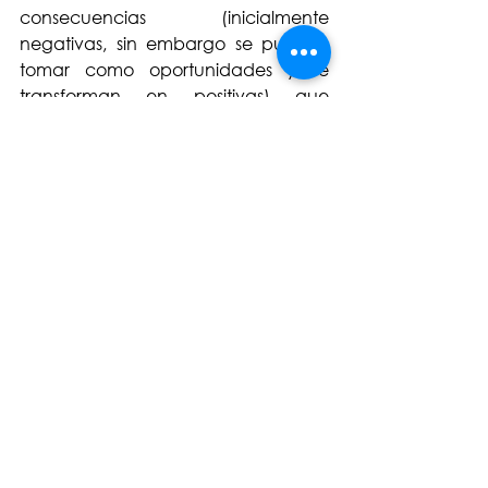
consecuencias (inicialmente 
negativas, sin embargo se pueden 
tomar como oportunidades y se 
transforman en positivas) que 
afectan el objetivo.
Es importante tener en cuenta, que 
los tres (3) términos que hasta el 
momento he compartido, pueden 
ser caracterizados, descritos y 
medibles a través de metodologías 