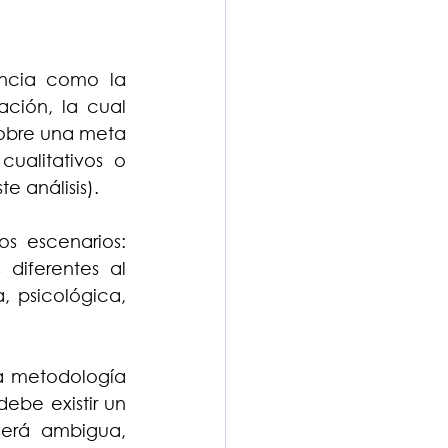
ncia como la 
ción, la cual 
sobre una meta 
ualitativos o 
e análisis).
 escenarios: 
diferentes al 
 psicológica, 
 metodología 
be existir un 
erá ambigua, 