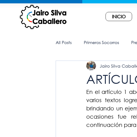
INICIO
All Posts
Primeros Socorros
Pr
Jairo Silva Caball
ARTÍCUL
En el artículo 1 a
varios textos logr
brindando un ejemp
ocasiones fue re
continuación para i