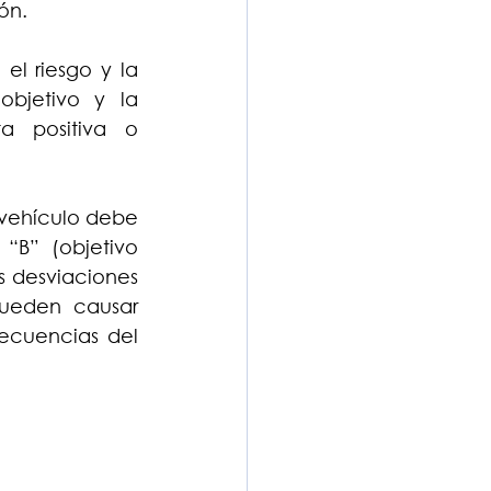
ón.
l riesgo y la 
bjetivo y la 
 positiva o 
 vehículo debe 
B” (objetivo 
s desviaciones 
ueden causar 
ecuencias del 