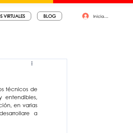
S VIRTUALES
BLOG
Iniciar sesión
s técnicos de 
 entendibles, 
ión, en varias 
sarrollare a 